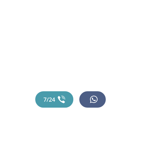
Şerifali
Nakliyat
Şerifali 'de Uzman Elemanlar ile Uygun
Fiyatlara Sorunsuz Kaliteli Güvenilir Eşya
Taşımak İçin! ...Bizden Destek Alın!
7/24